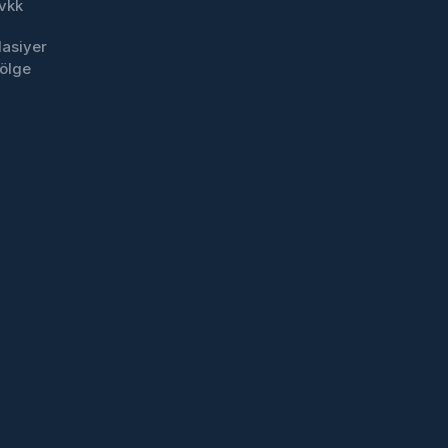
vkk
lasiyer
ölge