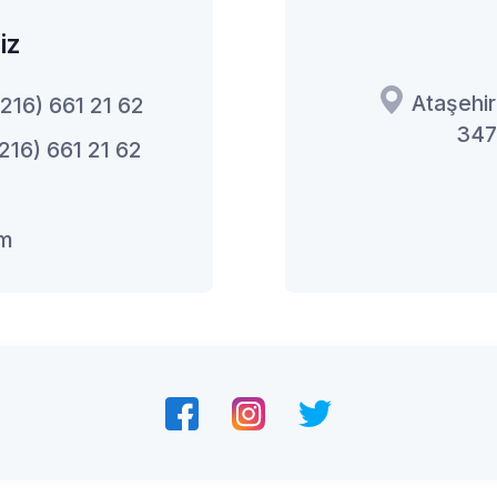
iz
Ataşehir
216) 661 21 62
347
216) 661 21 62
om