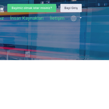
Bayimiz olmak ister misiniz?
Bayi Giriş
ız
İnsan Kaynakları
İletişim